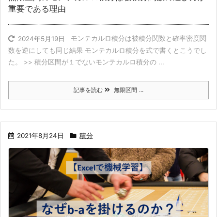
重要である理由
モンテカルロ積分は被積分関数と確率密度関
2024年5月19日
数を逆にしても同じ結果 モンテカルロ積分を式で書くとこうでし
た。 >> 積分区間が１でないモンテカルロ積分の ...
記事を読む
無限区間 ...
2021年8月24日
積分