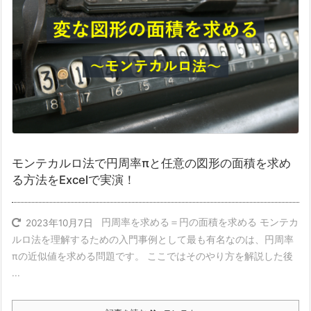
モンテカルロ法で円周率πと任意の図形の面積を求め
る方法をExcelで実演！
円周率を求める＝円の面積を求める モンテカ
2023年10月7日
ルロ法を理解するための入門事例として最も有名なのは、円周率
πの近似値を求める問題です。 ここではそのやり方を解説した後
...