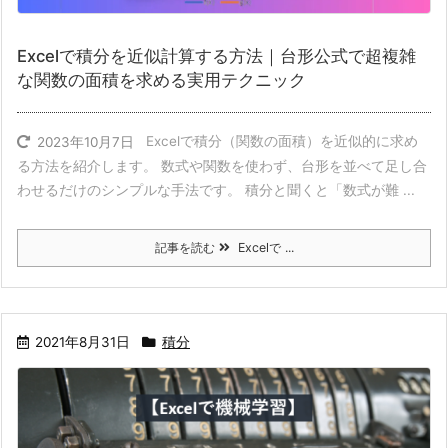
Excelで積分を近似計算する方法｜台形公式で超複雑
な関数の面積を求める実用テクニック
Excelで積分（関数の面積）を近似的に求め
2023年10月7日
る方法を紹介します。 数式や関数を使わず、台形を並べて足し合
わせるだけのシンプルな手法です。 積分と聞くと「数式が難 ...
記事を読む
Excelで ...
2021年8月31日
積分