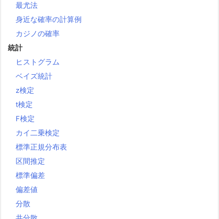
最尤法
身近な確率の計算例
カジノの確率
統計
ヒストグラム
ベイズ統計
z検定
t検定
F検定
カイ二乗検定
標準正規分布表
区間推定
標準偏差
偏差値
分散
共分散