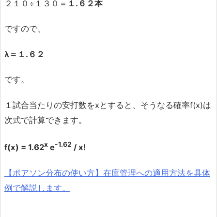
２１０÷１３０＝
１
.
６２本
ですので、
λ＝１.
６２
です。
１試合当たりの安打数をxとすると、そうなる確率f(x)は
次式で計算できます。
x
-1.62
f(x) = 1.62
e
/ x!
【ポアソン分布の使い方】在庫管理への適用方法を具体
例で解説します。