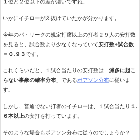
１位と２位以下の差が凄いですね。
いかにイチローが図抜けていたかが分かります。
今年のパ・リーグの規定打席以上の打者２９人の安打数
を見ると、試合数より少なくなっていて
安打数÷試合数
＝０
.
９３
です。
これくらいだと、１試合当たりの安打数は「
滅多に起こ
らない事象の確率分布
」である
ポアソン分布
に従いま
す。
しかし、普通でない打者のイチローは、１試合当たり
１
.
６本以上
の安打を打っています。
そのような場合もポアソン分布に従うのでしょうか？