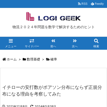
RSS
Feedly
物流２０２４年問題を数学で解決するためのヒント
メニュー
サイドバー
前へ
次へ
検索
ホーム
>
数理基礎
>
確率
イチローの安打数がポアソン分布にならず正規分
布になる理由を考察してみた
2021年12月8日
2024年5月18日