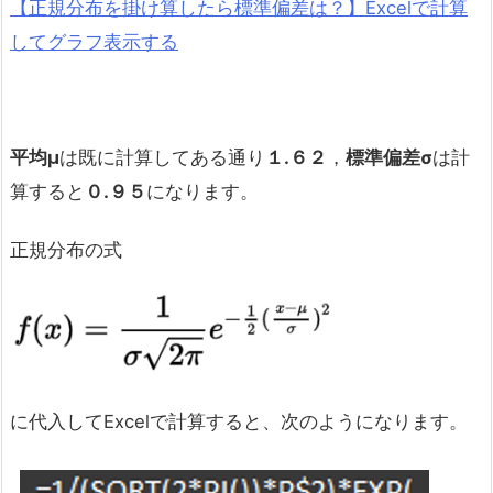
【正規分布を掛け算したら標準偏差は？】Excelで計算
してグラフ表示する
平均μ
は既に計算してある通り
１
.
６２
，
標準偏差σ
は計
算すると
０
.
９５
になります。
正規分布の式
に代入してExcelで計算すると、次のようになります。