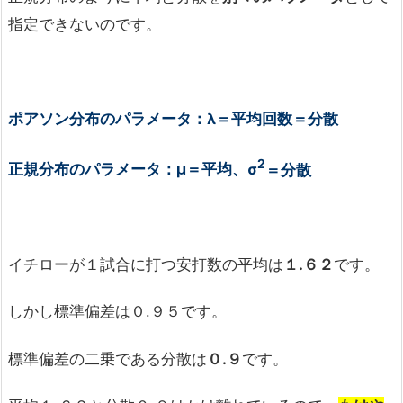
指定できないのです。
ポアソン分布のパラメータ：λ＝平均回数＝分散
2
正規分布のパラメータ：μ＝平均、σ
＝分散
イチローが１試合に打つ安打数の平均は
１
.
６２
です。
しかし標準偏差は０.９５です。
標準偏差の二乗である分散は
０
.
９
です。