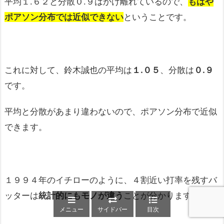
平均１.６２と分散０.９はかけ離れているので、
もはや
ポアソン分布では近似できない
ということです。
これに対して、鈴木誠也の平均は
１
.
０５
、分散は
０
.
９
です。
平均と分散があまり違わないので、ポアソン分布で近似
できます。
１９９４年のイチローのように、４割近い打率を残すバ
ッターは
統計的にもモノが違う
ことが分かります。
メニュー
サイドバー
目次