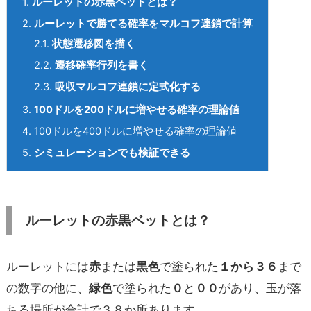
1.
ルーレットの赤黒ベットとは？
2.
ルーレットで勝てる確率をマルコフ連鎖で計算
2.1.
状態遷移図を描く
2.2.
遷移確率行列を書く
2.3.
吸収マルコフ連鎖に定式化する
3.
100ドルを200
ドルに増やせる確率の理論値
4.
100ドルを400ドルに増やせる確率の理論値
5.
シミュレーションでも検証できる
ルーレットの赤黒ベットとは？
ルーレットには
赤
または
黒色
で塗られた
１から３６
まで
の数字の他に、
緑色
で塗られた
０
と
００
があり、玉が落
ちる場所が合計で３８か所あります。