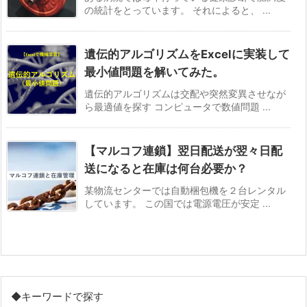
の統計をとっています。 それによると、 ...
遺伝的アルゴリズムをExcelに実装して
最小値問題を解いてみた。
遺伝的アルゴリズムは交配や突然変異させなが
ら最適値を探す コンピュータで数値問題 ...
【マルコフ連鎖】翌日配送が翌々日配
送になると在庫は何台必要か？
某物流センターでは自動梱包機を２台レンタル
しています。 この国では電源電圧が安定 ...
◆キーワードで探す