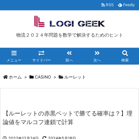
RSS
Feedly
物流２０２４年問題を数学で解決するためのヒント
メニュー
サイドバー
前へ
次へ
検索
ホーム
>
CASINO
>
ルーレット
【ルーレットの赤黒ベットで勝てる確率は？】理
論値をマルコフ連鎖で計算
2022年12月24日
2024年5月18日