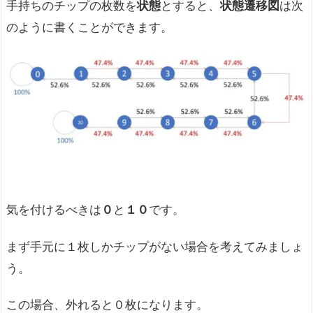
手持ちのチップの枚数を
状態
とすると、
状態遷移図
は次
のように書くことができます。
気を付けるべきは
０
と
１０
です。
まず手元に１枚しかチップがない場合を考えてみましょ
う。
この場合、外れると０枚になります。