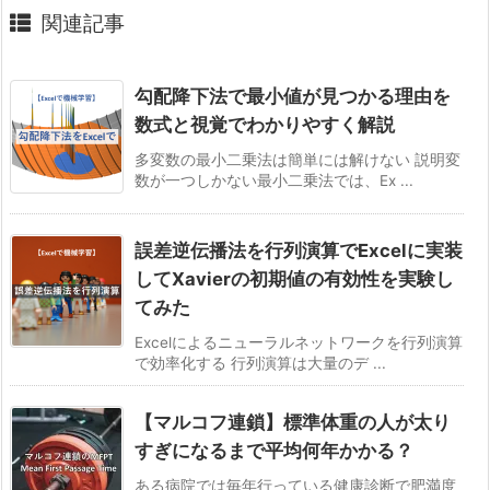
関連記事
勾配降下法で最小値が見つかる理由を
数式と視覚でわかりやすく解説
多変数の最小二乗法は簡単には解けない 説明変
数が一つしかない最小二乗法では、Ex ...
誤差逆伝播法を行列演算でExcelに実装
してXavierの初期値の有効性を実験し
てみた
Excelによるニューラルネットワークを行列演算
で効率化する 行列演算は大量のデ ...
【マルコフ連鎖】標準体重の人が太り
すぎになるまで平均何年かかる？
ある病院では毎年行っている健康診断で肥満度