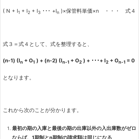
( N + I
+ I
+ I
･･･ +I
)×保管料単価×n ・・・ 式４
1
2
3
n
式３＝式４として、式を整理すると、
(n-1) (I
+ O
) + (n-2) (I
+ O
) +
･･･+ I
+ O
= 0
n
1
n-1
2
2
n-1
となります。
これから次のことが分かります。
最初の期の入庫と最後の期の出庫以外の入出庫数がゼロ
ならば、1期制とn期制の請求額は同じになる