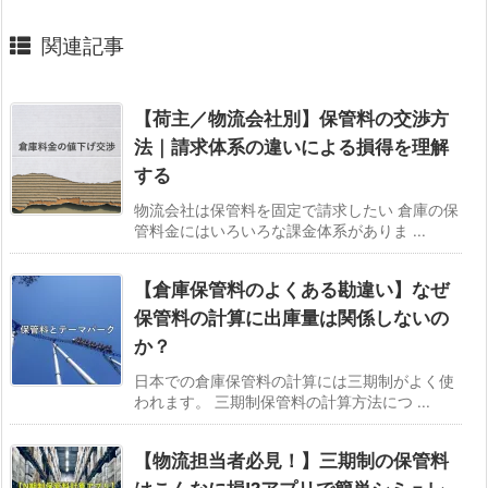
関連記事
【荷主／物流会社別】保管料の交渉方
法｜請求体系の違いによる損得を理解
する
物流会社は保管料を固定で請求したい 倉庫の保
管料金にはいろいろな課金体系がありま ...
【倉庫保管料のよくある勘違い】なぜ
保管料の計算に出庫量は関係しないの
か？
日本での倉庫保管料の計算には三期制がよく使
われます。 三期制保管料の計算方法につ ...
【物流担当者必見！】三期制の保管料