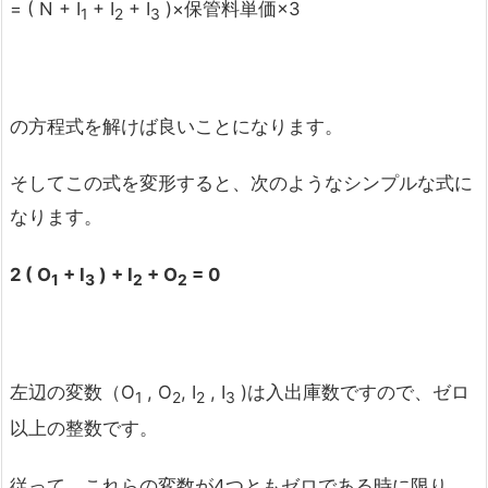
= ( N + I
+ I
+ I
)×保管料単価×3
1
2
3
の方程式を解けば良いことになります。
そしてこの式を変形すると、次のようなシンプルな式に
なります。
2 ( O
+ I
) + I
+ O
= 0
1
3
2
2
左辺の変数（O
, O
, I
, I
)は入出庫数ですので、ゼロ
1
2
2
3
以上の整数です。
従って、これらの変数が4つともゼロである時に限り、