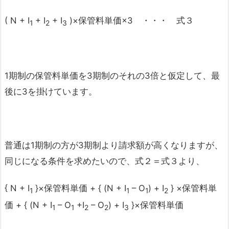
( N + I
+ I
+ I
)×保管料単価×3 ・・・ 式３
1
2
3
1期制の保管料単価を3期制のそれの3倍と仮定して、最
後に3を掛けています。
普通は1期制の方が3期制より請求額が高くなりますが、
同じになる条件を求めたいので、式２＝式３より、
{ N + I
}×保管料単価 + { (N + I
– O
) + I
} ×保管料単
1
1
1
2
価 + { (N + I
– O
+I
– O
) + I
}×保管料単価
1
1
2
2
3