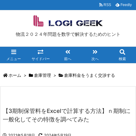
RSS
Feedly
物流２０２４年問題を数学で解決するためのヒント
メニュー
サイドバー
前へ
次へ
検索
ホーム
>
倉庫管理
>
倉庫料金をうまく交渉する
【3期制保管料をExcelで計算する方法】ｎ期制に
一般化してその特徴を調べてみた
2021年5月18日
2024年5月19日