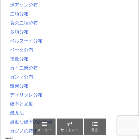
ポアソン分布
二項分布
負の二項分布
多項分布
ベルヌーイ分布
ベータ分布
指数分布
カイ二乗分布
ガンマ分布
幾何分布
ディリクレ分布
確率と尤度
最尤法
身近な確率の計算例
メニュー
サイドバー
目次
カジノの確率