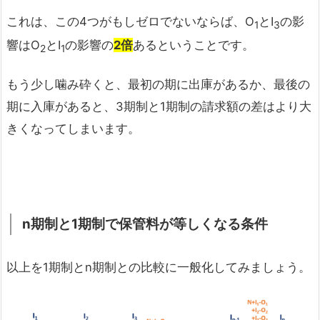
これは、この4つがもしゼロでないならば、O
とI
の影
1
3
響はO
とI
の影響の
2倍
あるということです。
2
1
もう少し噛み砕くと、最初の期に出庫があるか、最後の
期に入庫があると、3期制と1期制の請求額の差はより大
きくなってしまいます。
n
期制と1
期制で保管料が等しくなる条件
以上を1期制とn期制との比較に一般化してみましょう。