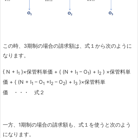
この時、3期制の場合の請求額は、式１から次のように
なります。
{ N + I
}×保管料単価 + { (N + I
– O
) + I
} ×保管料単
1
1
1
2
価 + { (N + I
– O
+I
– O
) + I
}×保管料単
1
1
2
2
3
価 ・・・ 式２
一方、1期制の場合の請求額も、式１を使うと次のよう
になります。