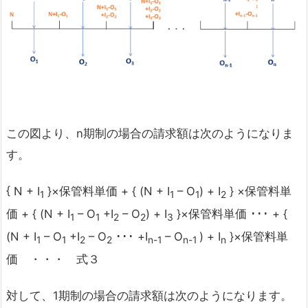
この図より、n期制の場合の請求額は次のようになりま
す。
{ N + I
}×保管料単価 + { (N + I
– O
) + I
} ×保管料単
1
1
1
2
価 + { (N + I
– O
+I
– O
) + I
}×保管料単価 ･･･ + {
1
1
2
2
3
(N + I
– O
+I
– O
･･･ +I
– O
) + I
}×保管料単
1
1
2
2
n-1
n-1
n
価 ・・・ 式３
対して、1期制の場合の請求額は次のようになります。