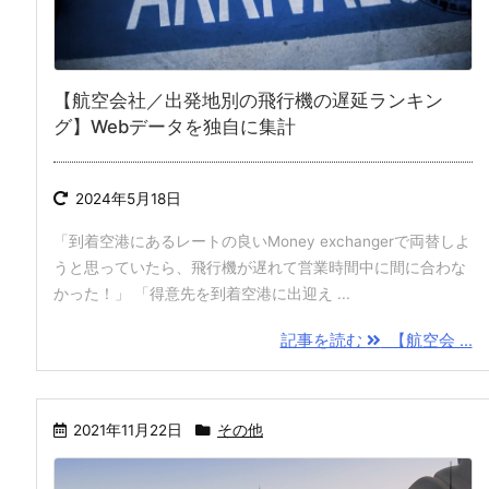
【航空会社／出発地別の飛行機の遅延ランキン
グ】Webデータを独自に集計
2024年5月18日
「到着空港にあるレートの良いMoney exchangerで両替しよ
うと思っていたら、飛行機が遅れて営業時間中に間に合わな
かった！」 「得意先を到着空港に出迎え ...
記事を読む
【航空会 ...
2021年11月22日
その他