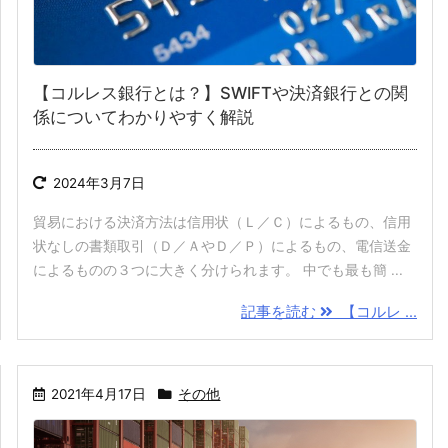
【コルレス銀行とは？】SWIFTや決済銀行との関
係についてわかりやすく解説
2024年3月7日
貿易における決済方法は信用状（Ｌ／Ｃ）によるもの、信用
状なしの書類取引（Ｄ／ＡやＤ／Ｐ）によるもの、電信送金
によるものの３つに大きく分けられます。 中でも最も簡 ...
記事を読む
【コルレ ...
2021年4月17日
その他