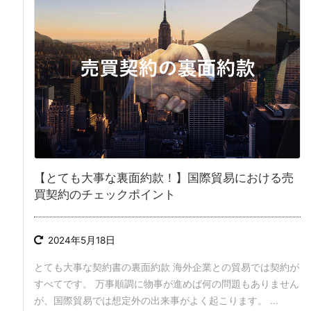
【とても大事な裏面約款！】国際貿易における売
買契約のチェックポイント
2024年5月18日
とても大事な契約書の裏面約款 海外企業との貿易では契約が
すべてです。 万事順調に物事が進めば何の問題もありません
が、国際貿易では想定外の出来事がよく起こります。 ...