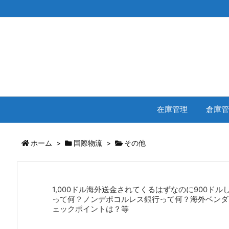
在庫管理
倉庫管
ホーム
>
国際物流
>
その他
1,000ドル海外送金されてくるはずなのに900ド
って何？ノンデポコルレス銀行って何？海外ベンダ
ェックポイントは？等