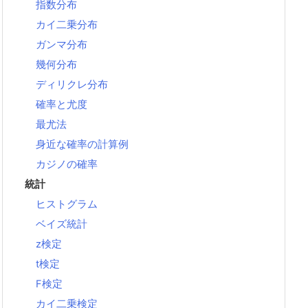
指数分布
カイ二乗分布
ガンマ分布
幾何分布
ディリクレ分布
確率と尤度
最尤法
身近な確率の計算例
カジノの確率
統計
ヒストグラム
ベイズ統計
z検定
t検定
F検定
カイ二乗検定