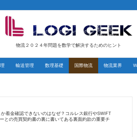
物流２０２４年問題を数学で解決するためのヒント
理
輸送管理
数理基礎
国際物流
物流業界
W
ルしか着金確認できないのはなぜ？コルレス銀行やSWIFT
ーとの売買契約書の裏に書いてある裏面約款の重要チ