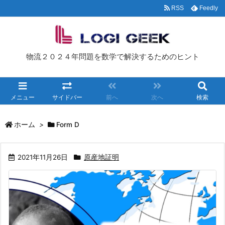
RSS
Feedly
物流２０２４年問題を数学で解決するためのヒント
メニュー
サイドバー
前へ
次へ
検索
ホーム
>
Form D
2021年11月26日
原産地証明