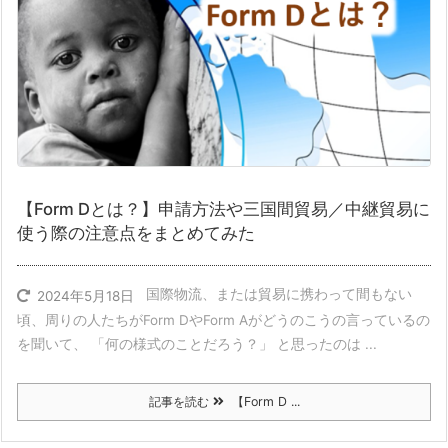
【Form Dとは？】申請方法や三国間貿易／中継貿易に
使う際の注意点をまとめてみた
国際物流、または貿易に携わって間もない
2024年5月18日
頃、周りの人たちがForm DやForm Aがどうのこうの言っているの
を聞いて、 「何の様式のことだろう？」 と思ったのは ...
記事を読む
【Form D ...