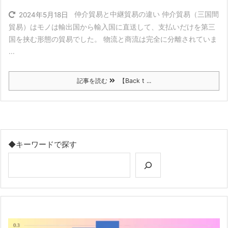
仲介貿易と中継貿易の違い 仲介貿易（三国間
2024年5月18日
貿易）はモノは輸出国から輸入国に直送して、支払いだけを第三
国を挟む形態の貿易でした。 物流と商流は完全に分離されていま
...
記事を読む
【Back t ...
◆キーワードで探す