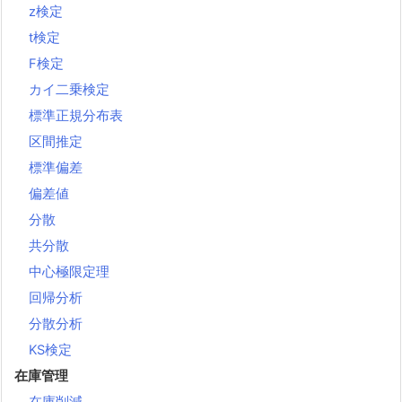
z検定
t検定
F検定
カイ二乗検定
標準正規分布表
区間推定
標準偏差
偏差値
分散
共分散
中心極限定理
回帰分析
分散分析
KS検定
在庫管理
在庫削減