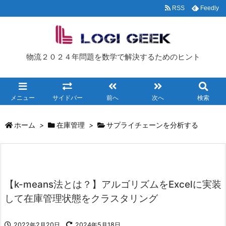
RSS
Feedly
物流２０２４年問題を数学で解決するためのヒント
メニュー
サイドバー
前へ
次へ
検索
ホーム
>
在庫管理
>
サプライチェーンを分析する
【k-means法とは？】アルゴリズムをExcelに実装
して在庫管理状態をクラスタリング
2022年2月20日
2024年5月18日