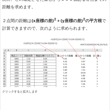
距離を求めます。
2
2
２点間の距離は
(x
座標の差)
＋(y
座標の差)
の平方根
で
計算できますので、次のように求められます。
クリックすると拡大します