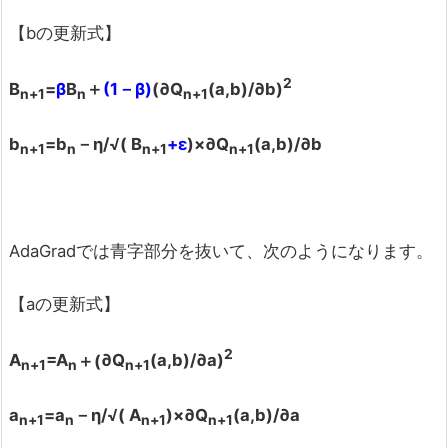
【bの更新式】
2
B
=
β
B
＋
(1
－β)
(
∂Q
(a,b)/
∂b)
n+1
n
n+1
b
=b
－η/
√( B
+
ε
)
×∂Q
(a,b)/
∂b
n+1
n
n+1
n+1
AdaGradでは青字部分を抜いて、次のようになります。
【aの更新式】
2
A
=A
＋(
∂Q
(a,b)/
∂a)
n+1
n
n+1
a
=a
－η/
√( A
)
×∂Q
(a,b)/
∂a
n+1
n
n+1
n+1