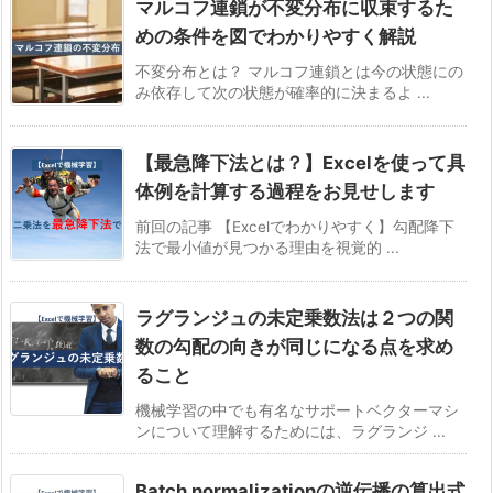
マルコフ連鎖が不変分布に収束するた
めの条件を図でわかりやすく解説
不変分布とは？ マルコフ連鎖とは今の状態にの
み依存して次の状態が確率的に決まるよ ...
【最急降下法とは？】Excelを使って具
体例を計算する過程をお見せします
前回の記事 【Excelでわかりやすく】勾配降下
法で最小値が見つかる理由を視覚的 ...
ラグランジュの未定乗数法は２つの関
数の勾配の向きが同じになる点を求め
ること
機械学習の中でも有名なサポートベクターマシ
ンについて理解するためには、ラグランジ ...
Batch normalizationの逆伝播の算出式