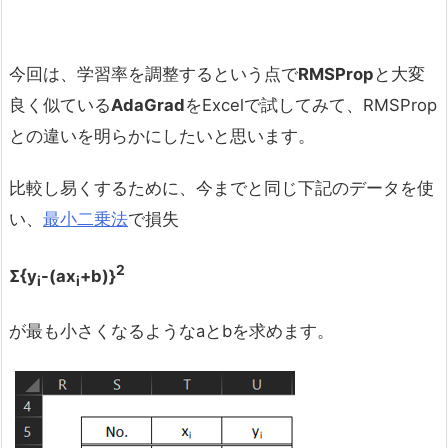
今回は、学習率を調整するという点で
RMSProp
と大変
良く似ている
AdaGrad
をExcelで試してみて、RMSProp
との違いを明らかにしたいと思います。
比較し易くするために、今までと同じ下記のデータを使
い、
最小二乗法
で損失
2
Σ{y
-(ax
+b)}
i
i
が最も小さくなるようなaとbを求めます。