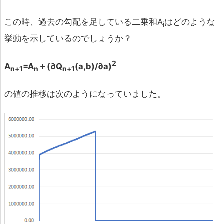
この時、過去の勾配を足している二乗和A
はどのような
i
挙動を示しているのでしょうか？
2
A
=A
＋(
∂Q
(a,b)/
∂a)
n+1
n
n+1
の値の推移は次のようになっていました。