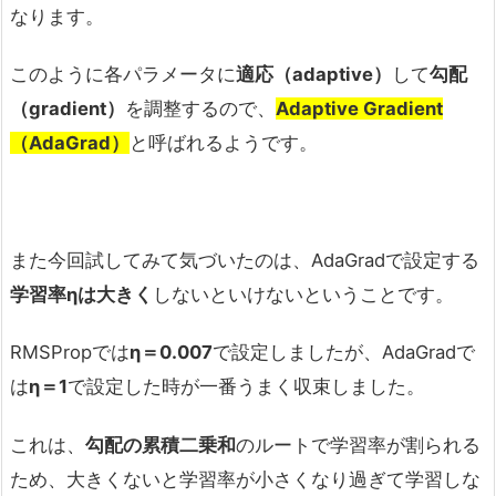
なります。
このように各パラメータに
適応（
adaptive
）
して
勾配
（
gradient
）
を調整するので、
Adaptive Gradient
（AdaGrad
）
と呼ばれるようです。
また今回試してみて気づいたのは、AdaGradで設定する
学習率ηは大きく
しないといけないということです。
RMSPropでは
η＝
0.007
で設定しましたが、AdaGradで
は
η＝
1
で設定した時が一番うまく収束しました。
これは、
勾配の累積二乗和
のルートで学習率が割られる
ため、大きくないと学習率が小さくなり過ぎて学習しな