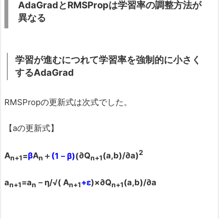
AdaGrad
とRMSProp
は学習率の調整方法が
異なる
学習が進むにつれて学習率を強制的に小さく
するAdaGrad
RMSPropの更新式は次式でした。
【aの更新式】
2
A
=
β
A
＋
(1
－β)
(
∂Q
(a,b)/
∂a)
n+1
n
n+1
a
=a
－η/
√( A
+
ε
)
×∂Q
(a,b)/
∂a
n+1
n
n+1
n+1