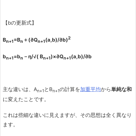
【bの更新式】
2
B
=B
＋(
∂Q
(a,b)/
∂b)
n+1
n
n+1
b
=b
－η/
√( B
)
×∂Q
(a,b)/
∂b
n+1
n
n+1
n+1
主な違いは、A
とB
の計算を
加重平均
から
単純な和
n+1
n+1
に変えたことです。
これは些細な違いに見えますが、その思想は全く異なり
ます。