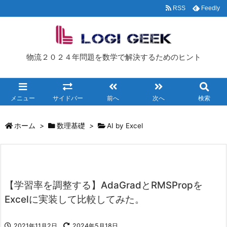
RSS
Feedly
物流２０２４年問題を数学で解決するためのヒント
メニュー
サイドバー
前へ
次へ
検索
ホーム
>
数理基礎
>
AI by Excel
【学習率を調整する】AdaGradとRMSPropを
Excelに実装して比較してみた。
2021年11月2日
2024年5月18日