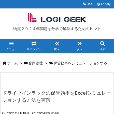
RSS
Feedly
物流２０２４年問題を数学で解決するためのヒント
メニュー
サイドバー
前へ
次へ
検索
ホーム
>
倉庫管理
>
保管効率をシミュレーションする
ドライブインラックの保管効率をExcelシミュレー
ションする方法を実演！
2021年8月18日
2024年5月19日