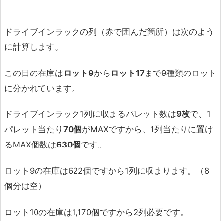
ドライブインラックの列（赤で囲んだ箇所）は次のよう
に計算します。
この日の在庫は
ロット
9
から
ロット
17
まで9種類のロット
に分かれています。
ドライブインラック1列に収まるパレット数は
9
枚
で、1
パレット当たり
70
個
がMAXですから、1列当たりに置け
るMAX個数は
630
個
です。
ロット9の在庫は622個ですから1列に収まります。（8
個分は空）
ロット10の在庫は1,170個ですから2列必要です。